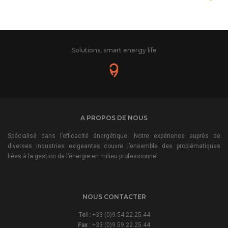
Solutions, smart energy life
A PROPOS DE NOUS
Spécialisé dans l’efficacité énergétique. Notre expérience auprès de
diverses industries exigeantes couvre l’ensemble des problématiques
liées à la gestion de l’énergie en milieu professionnel.
NOUS CONTACTER
Tel :
+33 (0)9.54.22.25.44
Fax :
+33 (0)9.59.22.25.44